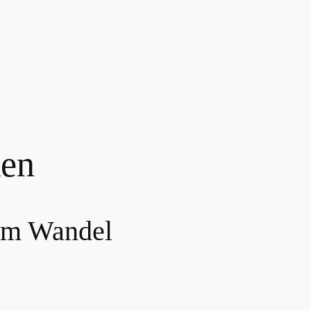
ken
 im Wandel