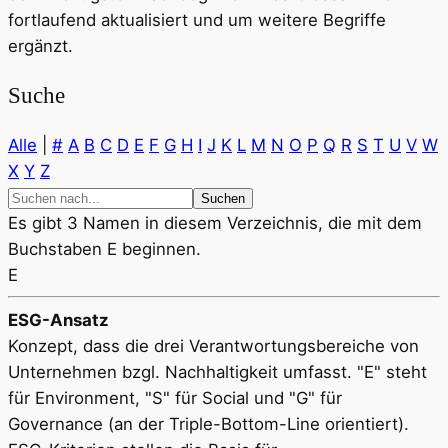
fortlaufend aktualisiert und um weitere Begriffe
ergänzt.
Suche
Alle
|
#
A
B
C
D
E
F
G
H
I
J
K
L
M
N
O
P
Q
R
S
T
U
V
W
X
Y
Z
Es gibt 3 Namen in diesem Verzeichnis, die mit dem
Buchstaben E beginnen.
E
ESG-Ansatz
Konzept, dass die drei Verantwortungsbereiche von
Unternehmen bzgl. Nachhaltigkeit umfasst. "E" steht
für Environment, "S" für Social und "G" für
Governance (an der Triple-Bottom-Line orientiert).