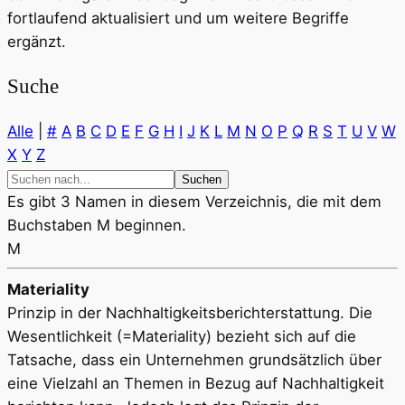
fortlaufend aktualisiert und um weitere Begriffe
ergänzt.
Suche
Alle
|
#
A
B
C
D
E
F
G
H
I
J
K
L
M
N
O
P
Q
R
S
T
U
V
W
X
Y
Z
Es gibt 3 Namen in diesem Verzeichnis, die mit dem
Buchstaben M beginnen.
M
Materiality
Prinzip in der Nachhaltigkeitsberichterstattung. Die
Wesentlichkeit (=Materiality) bezieht sich auf die
Tatsache, dass ein Unternehmen grundsätzlich über
eine Vielzahl an Themen in Bezug auf Nachhaltigkeit